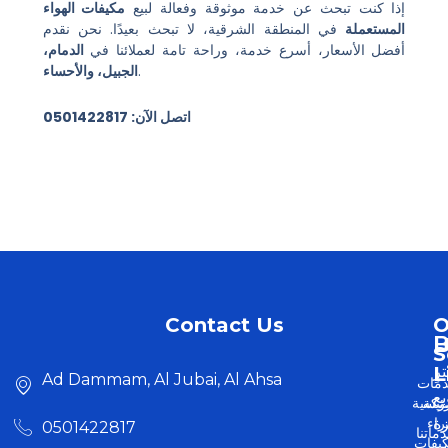
إذا كنت تبحث عن خدمة موثوقة وفعالة لبيع
مكيفات الهواء
المستعملة
في المنطقة الشرقية، لا تبحث بعيدًا. نحن نقدم
أفضل الأسعار، أسرع خدمة، وراحة تامة لعملائنا في
الدمام،
.
الجبيل، والأحساء
اتصل الآن: 0501422817
Contact Us
O
U
S
L
رِ
Ad Dammam, Al Jubai, Al Ahsa
مات
ِع
كة
رئيسية
ة
اء
0501422817
ماتنا
يفات